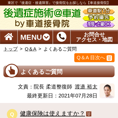
東区で『後遺症・後遺障害』で接骨院をお探しなら【車道接骨院】
お問合せ
MENU
アクセス・地図
トップ
Q＆A
よくあるご質問
Q＆A 目次へ
よくあるご質問
文責：
院長 柔道整復師
渡邉 裕太
最終更新日：2021年07月28日
健康保険は使えますか？
Q